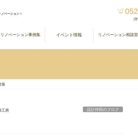
052
リノベーション！
[受
リノベーション事例集
イベント情報
リノベーション相談
対策
設計仲田のブログ
建築工房