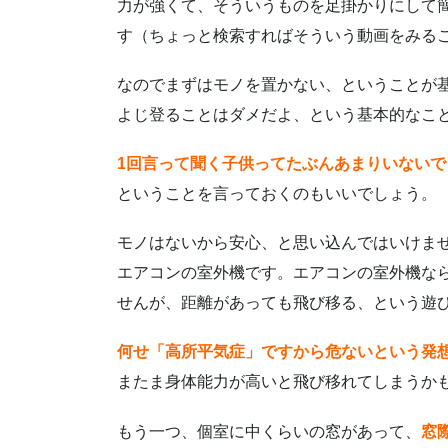
力が強くて、そういうものを足掛かりにして
す（ちょっと検索すればそういう動画をみる
なのでまずはモノを置かない、ということが
よじ登ることはダメだよ、という基本的なこ
1回言って聞く子供ってたぶんあまりいない
ということを言っておくのもいいでしょう。
モノはないから安心、と思い込んではいけま
エアコンの室外機です。エアコンの室外機な
せんが、距離があっても飛び移る、という遊
何せ「高所平気症」ですから危ないという発
またま身体能力が高いと飛び移れてしまうか
もう一つ、個室に中くらいの窓があって、
窓