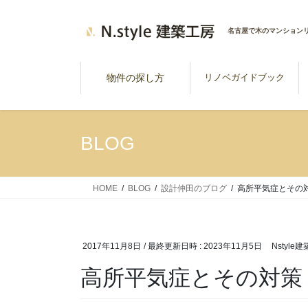
コ
ナ
ン
ビ
名古屋で木のマンション
テ
ゲ
ン
ー
ツ
シ
物件の探し方
リノベガイドブック
へ
ョ
ス
ン
キ
に
BLOG
ッ
移
プ
動
HOME
BLOG
設計仲田のブログ
高所平気症とその
2017年11月8日
/ 最終更新日時 :
2023年11月5日
Nstyle
高所平気症とその対策