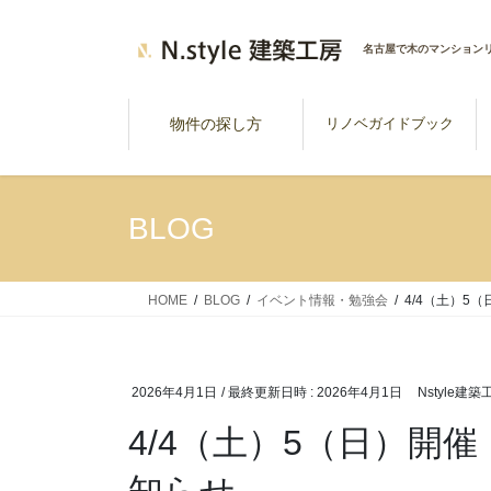
コ
ナ
ン
ビ
名古屋で木のマンション
テ
ゲ
ン
ー
ツ
シ
物件の探し方
リノベガイドブック
へ
ョ
ス
ン
キ
に
BLOG
ッ
移
プ
動
HOME
BLOG
イベント情報・勉強会
4/4（土）5
2026年4月1日
/ 最終更新日時 :
2026年4月1日
Nstyle建築
4/4（土）5（日）開
知らせ