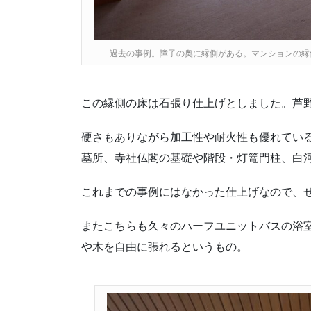
過去の事例。障子の奥に縁側がある。マンションの縁
この縁側の床は石張り仕上げとしました。芦
硬さもありながら加工性や耐火性も優れている
墓所、寺社仏閣の基礎や階段・灯篭門柱、白
これまでの事例にはなかった仕上げなので、
またこちらも久々のハーフユニットバスの浴
や木を自由に張れるというもの。