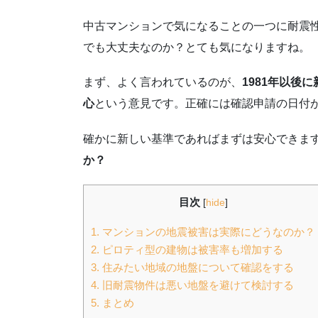
中古マンションで気になることの一つに耐震
でも大丈夫なのか？とても気になりますね。
まず、よく言われているのが、
1981年以後
心
という意見です。正確には確認申請の日付が
確かに新しい基準であればまずは安心できま
か？
目次
[
hide
]
1.
マンションの地震被害は実際にどうなのか？
2.
ピロティ型の建物は被害率も増加する
3.
住みたい地域の地盤について確認をする
4.
旧耐震物件は悪い地盤を避けて検討する
5.
まとめ