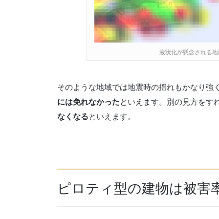
液状化が懸念される地
そのような地域では地震時の揺れもかなり強
には免れなかった
といえます。別の見方をす
なくなる
といえます。
ピロティ型の建物は被害