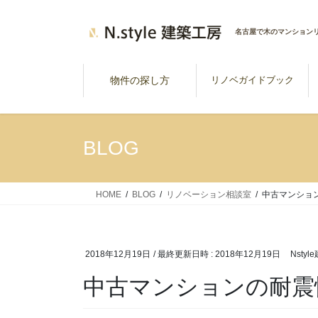
コ
ナ
ン
ビ
名古屋で木のマンション
テ
ゲ
ン
ー
ツ
シ
物件の探し方
リノベガイドブック
へ
ョ
ス
ン
キ
に
BLOG
ッ
移
プ
動
HOME
BLOG
リノベーション相談室
中古マンショ
2018年12月19日
/ 最終更新日時 :
2018年12月19日
Nsty
中古マンションの耐震