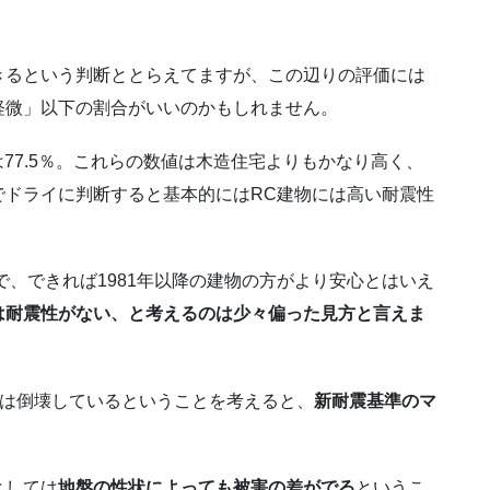
きるという判断ととらえてますが、この辺りの評価には
軽微」以下の割合がいいのかもしれません。
は77.5％。これらの数値は木造住宅よりもかなり高く、
でドライに判断すると基本的にはRC建物には高い耐震性
で、できれば1981年以降の建物の方がより安心とはいえ
は耐震性がない、と考えるのは少々偏った見方と言えま
または倒壊しているということを考えると、
新耐震基準のマ
。
としては
地盤の性状によっても被害の差がでる
というこ