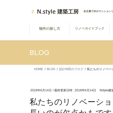
コ
ナ
ン
ビ
名古屋で木のマンション
テ
ゲ
ン
ー
ツ
シ
物件の探し方
リノベガイドブック
へ
ョ
ス
ン
キ
に
BLOG
ッ
移
プ
動
HOME
BLOG
設計仲田のブログ
私たちのリノベー
2018年6月14日
/ 最終更新日時 :
2018年6月14日
Nstyle
私たちのリノベーショ
長いのが欠点かもです