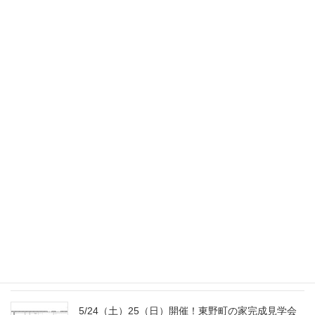
お知らせ
2026年1月22日
11/22（土）23（日）開催！金山の家完成見学会の
お知らせ
2025年11月4日
9/20（土）23（火･祝）開催！南大高の家完成見学
会のお知らせ
2025年9月2日
8/2（土）3（日）開催！国府宮の家完成見学会の
おしらせ
2025年7月18日
5/24（土）25（日）開催！東野町の家完成見学会