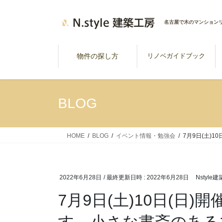
コ
ナ
ン
ビ
名古屋で木のマンション
テ
ゲ
ン
ー
ツ
シ
物件の探し方
リノベガイドブック
へ
ョ
ス
ン
キ
に
BLOG
ッ
移
プ
動
HOME
BLOG
イベント情報・勉強会
7月9日(土)
2022年6月28日
/ 最終更新日時 :
2022年6月28日
Nstyle
7月9日(土)10日(日)
す、小さな書斎のある